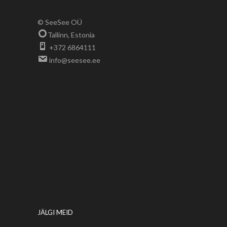
© SeeSee OÜ
Tallinn, Estonia
+372 6864111
info@seesee.ee
JÄLGI MEID