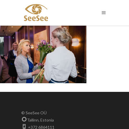
© SeeSee OÜ
Tallinn, Estonia
+372 6864111