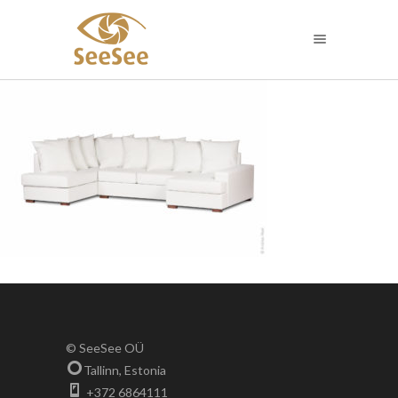
© SeeSee OÜ
Tallinn, Estonia
+372 6864111