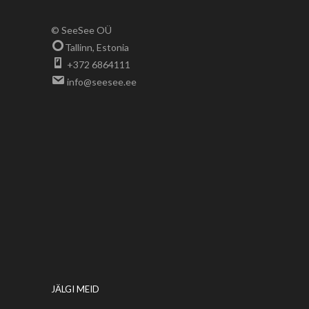
© SeeSee OÜ
Tallinn, Estonia
+372 6864111
info@seesee.ee
JÄLGI MEID