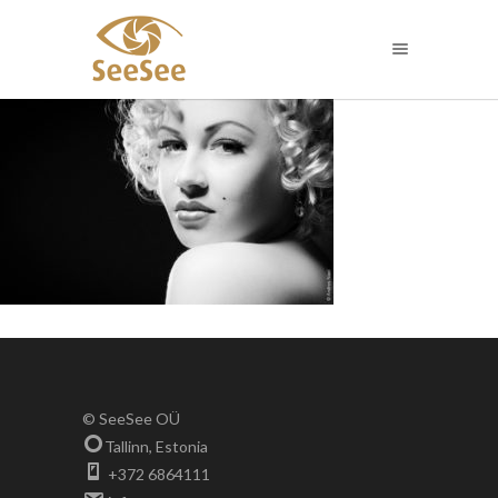
© SeeSee OÜ
Tallinn, Estonia
+372 6864111