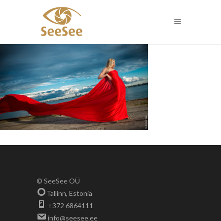
© SeeSee OÜ
Tallinn, Estonia
+372 6864111
info@seesee.ee