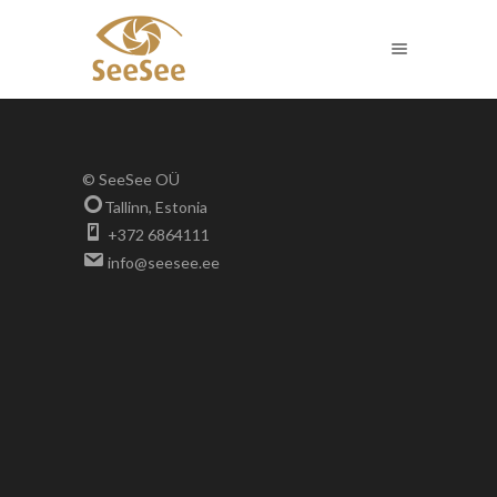
© SeeSee OÜ
Tallinn, Estonia
+372 6864111
info@seesee.ee