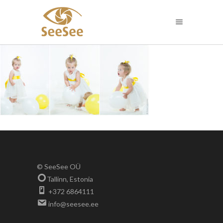
© SeeSee OÜ
Tallinn, Estonia
+372 6864111
info@seesee.ee