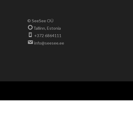
© SeeSee OÜ
Tallinn, Estonia
+372 6864111
info@seesee.ee