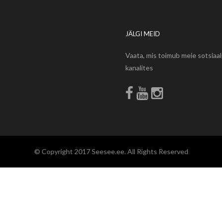
JÄLGI MEID
Vaata, mis toimub meie sotsiaa
kanalites
© Copyright 2017 Seesee.ee. All Rights Reserved