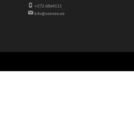
+372 6864111
info@seesee.ee