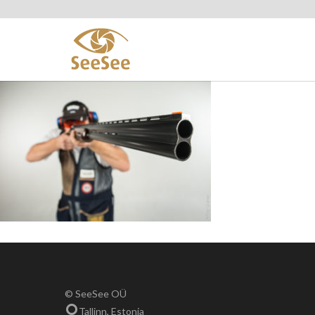
© SeeSee OÜ
Tallinn, Estonia