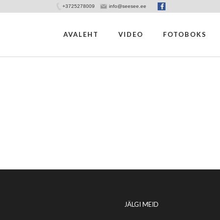
+3725278009
info@seesee.ee
AVALEHT
VIDEO
FOTOBOKS
JÄLGI MEID