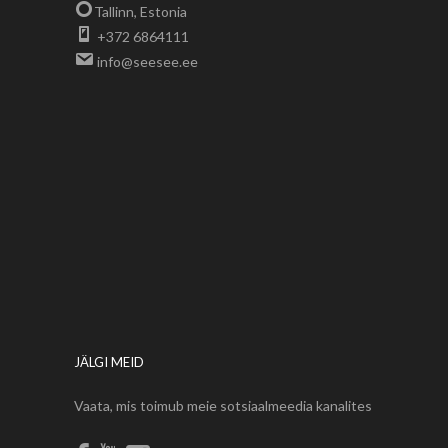
Tallinn, Estonia
+372 6864111
info@seesee.ee
JÄLGI MEID
Vaata, mis toimub meie sotsiaalmeedia kanalites