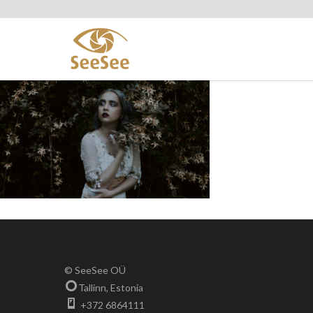
© SeeSee OÜ
Tallinn, Estonia
+372 6864111