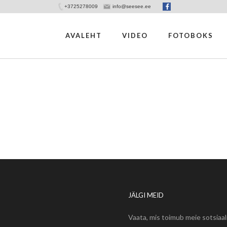
+3725278009
info@seesee.ee
AVALEHT
VIDEO
FOTOBOKS
JÄLGI MEID
Vaata, mis toimub meie sotsiaa