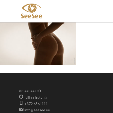
© SeeSee OÜ
Tallinn, Estonia
+372 6864111
info@seesee.ee