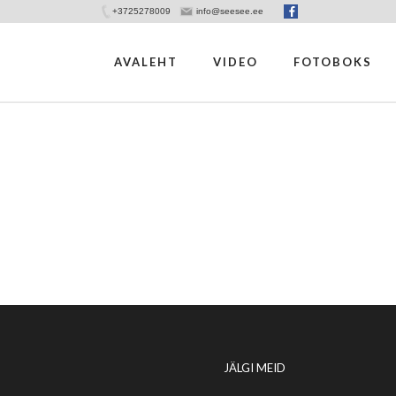
+3725278009
info@seesee.ee
AVALEHT
VIDEO
FOTOBOKS
JÄLGI MEID