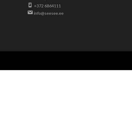
+372 6864111
info@seesee.ee