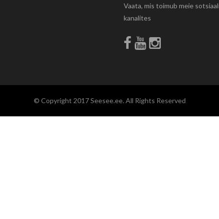
Vaata, mis toimub meie sotsiaa
kanalites
© Copyright 2017 Seesee.ee. All Rights Reserved