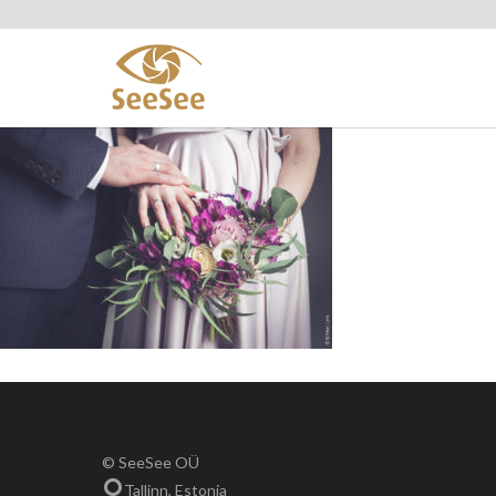
© SeeSee OÜ
Tallinn, Estonia