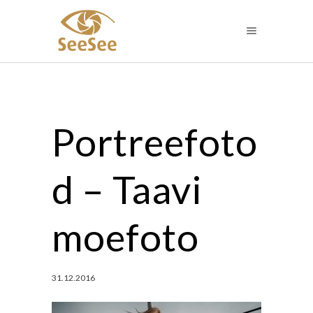
Portreefoto
d – Taavi
moefoto
31.12.2016