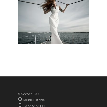
© SeeSee OÜ
Tallinn, Estonia
+372 6864111