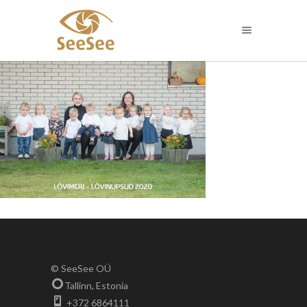
© SeeSee OÜ
Tallinn, Estonia
+372 6864111