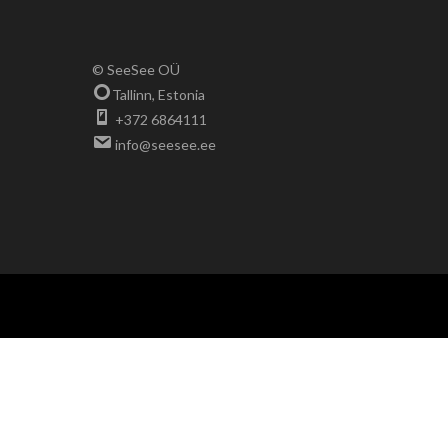
© SeeSee OÜ
Tallinn, Estonia
+372 6864111
info@seesee.ee