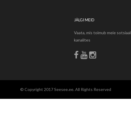
JÄLGI MEID
Vaata, mis toimub meie sotsiaa
kanalites
© Copyright 2017 Seesee.ee. All Rights Reserved