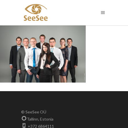
© SeeSee OÜ
Tallinn, Estonia
+372 6864111