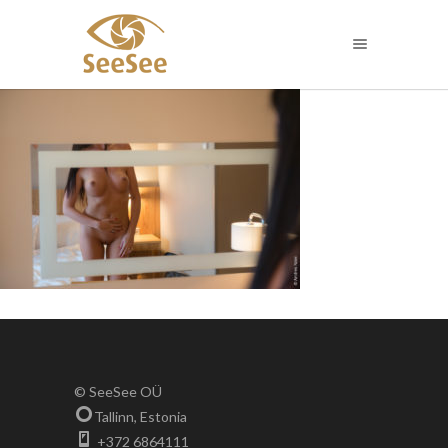
© SeeSee OÜ
Tallinn, Estonia
+372 6864111